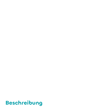
+49 (0) 221 99 88 97 0
contact@bioecho.de
www.bioecho.de
Beschreibung