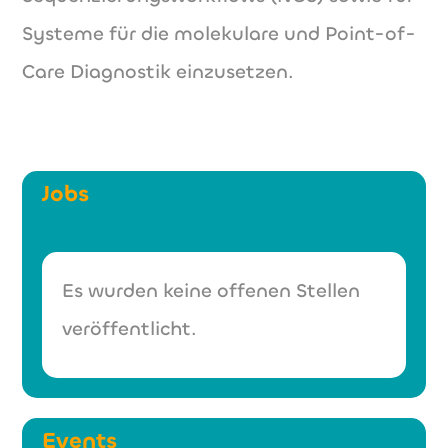
Systeme für die molekulare und Point-of-
Care Diagnostik einzusetzen.
Jobs
Es wurden keine offenen Stellen
veröffentlicht.
Events