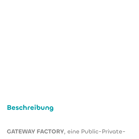
+49 (0) 179 528 1783
join@gateway-factory.de
www.gateway-factory.de
Beschreibung
GATEWAY FACTORY
, eine Public-Private-