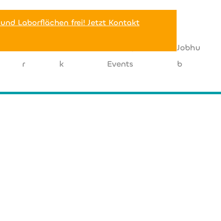
 und Laborflächen frei! Jetzt Kontakt
Miete
Netzwer
News |
Jobhu
r
k
Events
b
+49 (0) 221 83
info@rtz.de