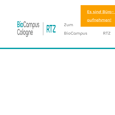
Es sind Büro-
aufnehmen!
Zum
Zum
BioCampus
RTZ