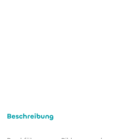
 +49 (0) 2974 3090033 
info@youth-and-arts.nrw
www.youth-and-arts.nrw
Beschreibung