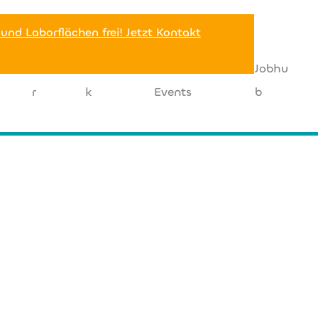
 und Laborflächen frei! Jetzt Kontakt
Miete
Netzwer
News |
Jobhu
r
k
Events
b
t 2023